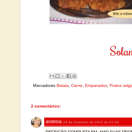
Marcadores
Batata
,
Carne
,
Empanados
,
Pratos salg
2 comentários:
andreia
24 de fevereiro de 2012 às 21:19
REFEIÇÃO COMPLETA EM. AMO SUAS RECE