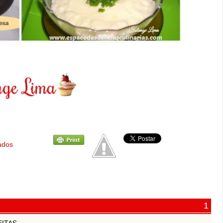
ados
ITAS.