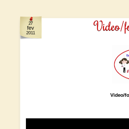
Video/fo
27
fev
2011
Video/fo