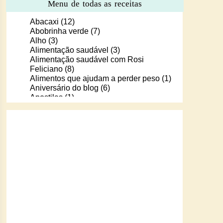
Menu de todas as receitas
Abacaxi
(12)
Abobrinha verde
(7)
Alho
(3)
Alimentação saudável
(3)
Alimentação saudável com Rosi
Feliciano
(8)
Alimentos que ajudam a perder peso
(1)
Aniversário do blog
(6)
Apostilas
(1)
Apostilas/livros digitais de receitas
(37)
Aprendendo a cozinhar com Murilo
(6)
Arroz
(107)
Arroz de Forno
(18)
Arroz doce
(13)
Assados
(80)
Atum
(30)
Aveia
(4)
Bala Baiana
(1)
Balinhas de gelatina
(1)
Banana
(16)
Batata
(109)
Batata doce
(2)