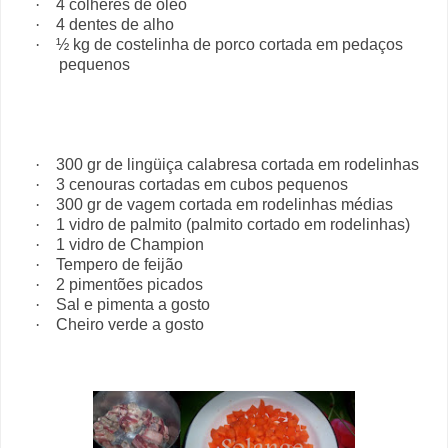
·
4 colheres de óleo
·
4 dentes de alho
·
½ kg de costelinha de porco cortada em pedaços
pequenos
·
300 gr de lingüiça calabresa cortada em rodelinhas
·
3 cenouras cortadas em cubos pequenos
·
300 gr de vagem cortada em rodelinhas médias
·
1 vidro de palmito (palmito cortado em rodelinhas)
·
1 vidro de Champion
·
Tempero de feijão
·
2 pimentões picados
·
Sal e pimenta a gosto
·
Cheiro verde a gosto