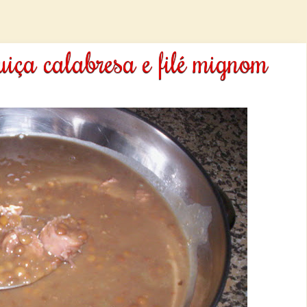
uiça calabresa e filé mignom