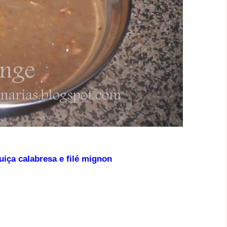
uiça calabresa e filé mignon