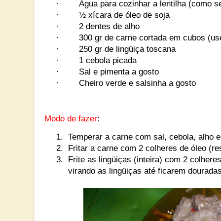
·
Água para cozinhar a lentilha (como se
·
½ xícara de óleo de soja
·
2 dentes de alho
·
300 gr de carne cortada em cubos (usei
·
250 gr de lingüiça toscana
·
1 cebola picada
·
Sal e pimenta a gosto
·
Cheiro verde e salsinha a gosto
Modo de fazer
:
1.
Temperar a carne com sal, cebola, alho e
2.
Fritar a carne com 2 colheres de óleo (re
3.
Frite as lingüiças (inteira) com 2 colhe
virando as lingüiças até ficarem dourada