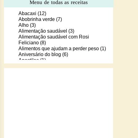
Menu de todas as receitas
Abacaxi
(12)
Abobrinha verde
(7)
Alho
(3)
Alimentação saudável
(3)
Alimentação saudável com Rosi
Feliciano
(8)
Alimentos que ajudam a perder peso
(1)
Aniversário do blog
(6)
Apostilas
(1)
Apostilas/livros digitais de receitas
(37)
Aprendendo a cozinhar com Murilo
(6)
Arroz
(107)
Arroz de Forno
(18)
Arroz doce
(13)
Assados
(80)
Atum
(30)
Aveia
(4)
Bala Baiana
(1)
Balinhas de gelatina
(1)
Banana
(16)
Batata
(109)
Batata doce
(2)