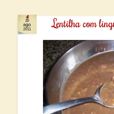
Lentilha com ling
20
ago
2011