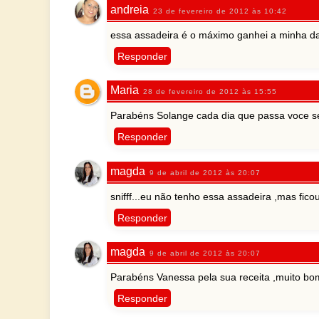
andreia
23 de fevereiro de 2012 às 10:42
essa assadeira é o máximo ganhei a minha d
Responder
Maria
28 de fevereiro de 2012 às 15:55
Parabéns Solange cada dia que passa voce se
Responder
magda
9 de abril de 2012 às 20:07
snifff...eu não tenho essa assadeira ,mas fic
Responder
magda
9 de abril de 2012 às 20:07
Parabéns Vanessa pela sua receita ,muito 
Responder