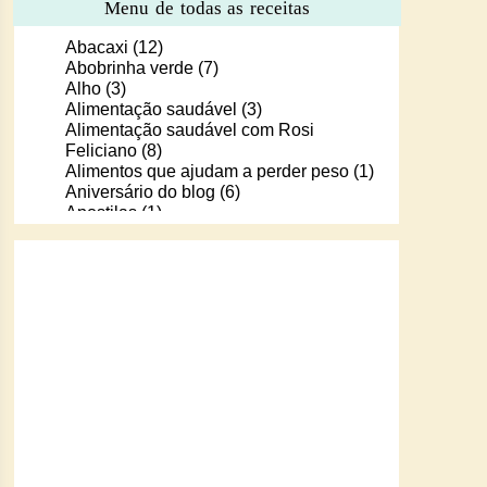
Menu de todas as receitas
Abacaxi
(12)
Abobrinha verde
(7)
Alho
(3)
Alimentação saudável
(3)
Alimentação saudável com Rosi
Feliciano
(8)
Alimentos que ajudam a perder peso
(1)
Aniversário do blog
(6)
Apostilas
(1)
Apostilas/livros digitais de receitas
(37)
Aprendendo a cozinhar com Murilo
(6)
Arroz
(107)
Arroz de Forno
(18)
Arroz doce
(13)
Assados
(80)
Atum
(30)
Aveia
(4)
Bala Baiana
(1)
Balinhas de gelatina
(1)
Banana
(16)
Batata
(109)
Batata doce
(2)