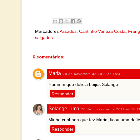
Marcadores
Assados
,
Cantinho Vaneza Costa
,
Fran
salgados
6 comentários:
Maria
20 de novembro de 2011 às 15:43
Hummm que delicia.beijos Solange.
Responder
Solange Lima
20 de novembro de 2011 às 18:2
Minha cunhada que fez Maria, ficou uma delí
Responder