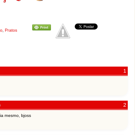
go
,
Pratos
6
cia mesmo, bjoss