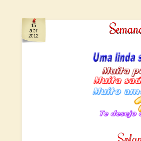
Semana
15
abr
2012