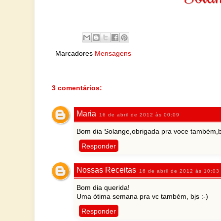
Marcadores
Mensagens
3 comentários:
Maria
16 de abril de 2012 às 00:09
Bom dia Solange,obrigada pra voce também,b
Responder
Nossas Receitas
16 de abril de 2012 às 10:03
Bom dia querida!
Uma ótima semana pra vc também, bjs :-)
Responder