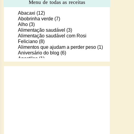
Menu de todas as receitas
Abacaxi
(12)
Abobrinha verde
(7)
Alho
(3)
Alimentação saudável
(3)
Alimentação saudável com Rosi
Feliciano
(8)
Alimentos que ajudam a perder peso
(1)
Aniversário do blog
(6)
Apostilas
(1)
Apostilas/livros digitais de receitas
(37)
Aprendendo a cozinhar com Murilo
(6)
Arroz
(107)
Arroz de Forno
(18)
Arroz doce
(13)
Assados
(80)
Atum
(30)
Aveia
(4)
Bala Baiana
(1)
Balinhas de gelatina
(1)
Banana
(16)
Batata
(109)
Batata doce
(2)