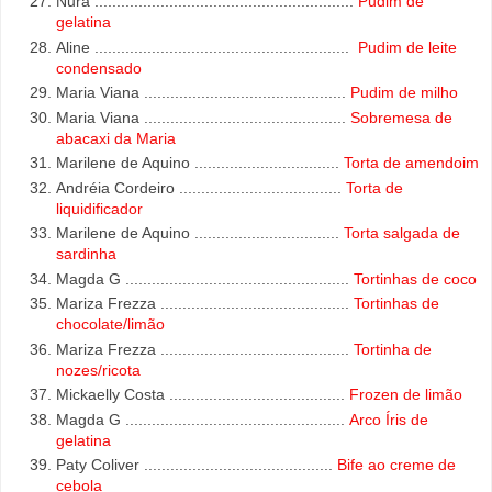
Nura ...........................................................
Pudim de
gelatina
Aline ..........................................................
Pudim de leite
condensado
Maria Viana ..............................................
Pudim de milho
Maria Viana ..............................................
Sobremesa de
abacaxi da Maria
Marilene de Aquino .................................
Torta de amendoim
Andréia Cordeiro .....................................
Torta de
liquidificador
Marilene de Aquino .................................
Torta salgada de
sardinha
Magda G ...................................................
Tortinhas de coco
Mariza Frezza ...........................................
Tortinhas de
chocolate/limão
Mariza Frezza ...........................................
Tortinha de
nozes/ricota
Mickaelly Costa ........................................
Frozen de limão
Magda G
..................................................
Arco Íris de
gelatina
Paty Coliver
...........................................
Bife ao creme de
cebola