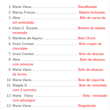
Maria Viana...............................................
Bacalhoada
Mariza Frezza............................................
Batata recheada
Aline............................................................
Bife de carne de
sol acebolada
Kátia G. Escane........................................
Bolinho de batata
recheado
Marilene de Aquino ..................................
Bolo Chock
Graci Contani ............................................
Bolo crispis de
chocolate
Graci Contani ............................................
Bolo de abacaxi
Aline ...........................................................
Bolo de abacaxi
com ameixas
Maria Viana...............................................
Bolo de abacaxi
de forma
Maria Viana...............................................
Bolo de caçarola
Magda G ...................................................
Bolo de chocolate
com 2 recheios
Maria Viana ..............................................
Bolo recheado
com pêssegos
Maria Viana ..............................................
Brigadeirão