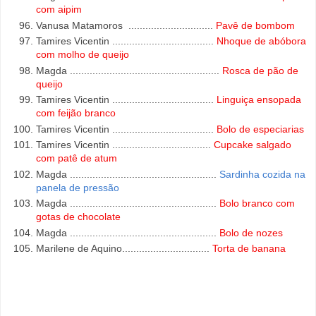
com aipim
Vanusa Matamoros ..............................
Pavê de bombom
Tamires Vicentin ....................................
Nhoque de abóbora
com molho de queijo
Magda .....................................................
Rosca de pão de
queijo
Tamires Vicentin ....................
................
Linguiça ensopada
com feijão branco
Tamires Vicentin ....................................
Bolo de especiarias
Tamires Vicentin ...................................
Cupcake salgado
com patê de atum
Magda ....................................................
Sardinha cozida na
panela de pressão
Magda ....................................................
Bolo branco com
gotas de chocolate
Magda ....................................................
Bolo de nozes
Marilene de Aquino...............................
Torta de banana