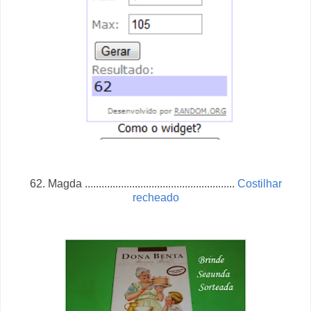
62. Magda
......................................................
Costilhar
recheado