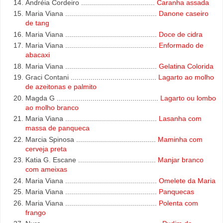
Andréia Cordeiro .....................................
Caranha assada
Maria Viana ..............................................
Danone caseiro
de tang
Maria Viana ..............................................
Doce de cidra
Maria Viana ..............................................
Enformado de
abacaxi
Maria Viana ..............................................
Gelatina Colorida
Graci Contani ...........................................
Lagarto ao molho
de azeitonas e palmito
Magda G ...................................................
Lagarto ou lombo
ao molho branco
Maria Viana ..............................................
Lasanha com
massa de panqueca
Marcia Spinosa ........................................
Maminha com
cerveja preta
Katia G. Escane .......................................
Manjar branco
com ameixas
Maria Viana ..............................................
Omelete da Maria
Maria Viana ..............................................
Panquecas
Maria Viana ..............................................
Polenta com
frango