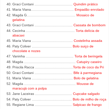
Graci Contani
.......................................
Quindim prático
Maria Viana
............................................
Empadão enrolado
Magda G
..................................................
Mosaico de
gelatina
Graci Contani
.......................................
Cassata de bombom
Cecinha
..................................................
Torta delícia de
abacaxi
Maria Viana
..........................................
Costelinha assada
Paty Coliver
.........................................
Bolo suiço de
chocolate e nozes
Vaninha
.................................................
Torta de beringela
Magda
.....................................................
Catupiry caseiro
Priscila Racca
.......................................
Torta de coco da Pri
Graci Contani
.......................................
Bife à parmegiana
Maria Viana
..........................................
Bolo de gelatina
Magda
.....................................................
Mousse de
maracujá com a polpa
Jane Laceiras
......................................
Cupcake salgado
Paty Coliver
.........................................
Bolo de milho de roça
Regiane Lima
......................................
Salpicao de frango