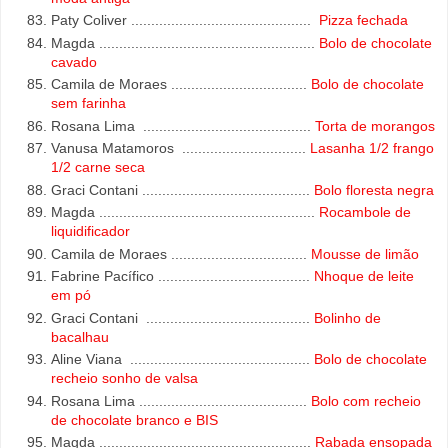
Paty Coliver .............................................
Pizza fechada
Magda ......................................................
Bolo de chocolate
cavado
Camila de Moraes ..................................
Bolo de chocolate
sem farinha
Rosana Lima ..........................................
Torta de morangos
Vanusa Matamoros ...............................
Lasanha 1/2 frango
1/2 carne seca
Graci Contani ..........................................
Bolo floresta negra
Magda ......................................................
Rocambole de
liquidificador
Camila de Moraes ..................................
Mousse de limão
Fabrine Pacífico ......................................
Nhoque de leite
em pó
Graci Contani .........................................
Bolinho de
bacalhau
Aline Viana .............................................
Bolo de chocolate
recheio sonho de valsa
Rosana Lima ..........................................
Bolo com recheio
de chocolate branco e BIS
Magda .....................................................
Rabada ensopada