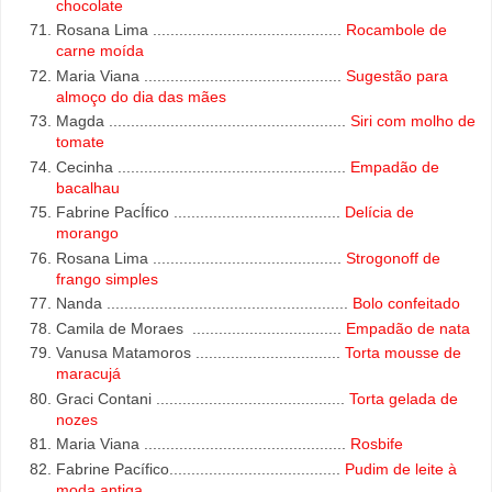
chocolate
Rosana Lima ...........................................
Rocambole de
carne moída
Maria Viana .............................................
Sugestão para
almoço do dia das mães
Magda ......................................................
Siri com molho de
tomate
Cecinha ....................................................
Empadão de
bacalhau
Fabrine PacÍfico ......................................
Delícia de
morango
Rosana Lima ...........................................
Strogonoff de
frango simples
Nanda .......................................................
Bolo confeitado
Camila de Moraes ..................................
Empadão de nata
Vanusa Matamoros .................................
Torta mousse de
maracujá
Graci Contani ...........................................
Torta gelada de
nozes
Maria Viana ..............................................
Rosbife
Fabrine Pacífico.......................................
Pudim de leite à
moda antiga