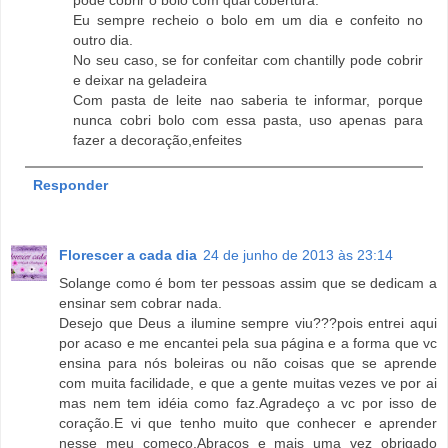
pode cobrir o bolo com qual cobertura.
Eu sempre recheio o bolo em um dia e confeito no
outro dia.
No seu caso, se for confeitar com chantilly pode cobrir
e deixar na geladeira
Com pasta de leite nao saberia te informar, porque
nunca cobri bolo com essa pasta, uso apenas para
fazer a decoração,enfeites
Responder
Florescer a cada dia
24 de junho de 2013 às 23:14
Solange como é bom ter pessoas assim que se dedicam a
ensinar sem cobrar nada.
Desejo que Deus a ilumine sempre viu???pois entrei aqui
por acaso e me encantei pela sua página e a forma que vc
ensina para nós boleiras ou não coisas que se aprende
com muita facilidade, e que a gente muitas vezes ve por ai
mas nem tem idéia como faz.Agradeço a vc por isso de
coração.E vi que tenho muito que conhecer e aprender
nesse meu começo.Abraços e mais uma vez obrigado