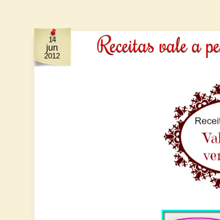
Receitas vale a p
14
jun
2012