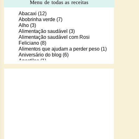
Menu de todas as receitas
Abacaxi
(12)
Abobrinha verde
(7)
Alho
(3)
Alimentação saudável
(3)
Alimentação saudável com Rosi
Feliciano
(8)
Alimentos que ajudam a perder peso
(1)
Aniversário do blog
(6)
Apostilas
(1)
Apostilas/livros digitais de receitas
(37)
Aprendendo a cozinhar com Murilo
(6)
Arroz
(107)
Arroz de Forno
(18)
Arroz doce
(13)
Assados
(80)
Atum
(30)
Aveia
(4)
Bala Baiana
(1)
Balinhas de gelatina
(1)
Banana
(16)
Batata
(109)
Batata doce
(2)