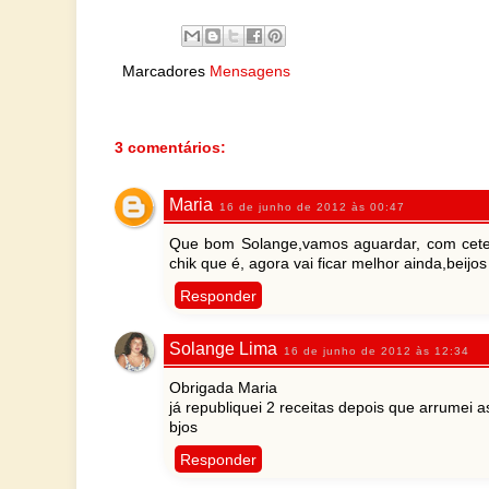
Marcadores
Mensagens
3 comentários:
Maria
16 de junho de 2012 às 00:47
Que bom Solange,vamos aguardar, com cetez
chik que é, agora vai ficar melhor ainda,beijos
Responder
Solange Lima
16 de junho de 2012 às 12:34
Obrigada Maria
já republiquei 2 receitas depois que arrumei 
bjos
Responder