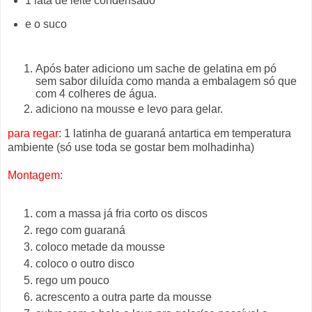
1 lata de leite
condensado
e o suco
Após bater adiciono um sache de gelatina em pó
sem
sabor diluída como manda a embalagem só que
com 4 colheres de água.
adiciono na mousse e levo para gelar.
para regar
: 1 latinha de guaraná antartica em temperatura
ambiente (só use toda se gostar bem molhadinha)
Montagem
:
com a massa já fria corto os
discos
rego com guaraná
coloco
metade da mousse
coloco o outro disco
rego um pouco
acrescento a outra
parte da mousse