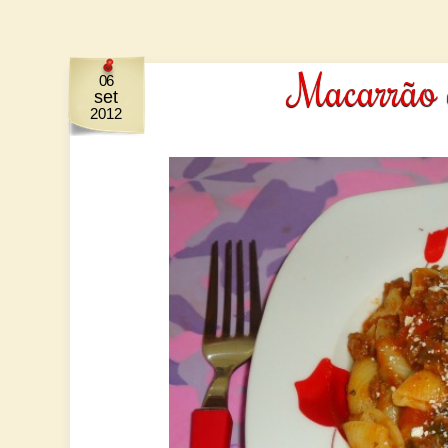
Macarrão 
06
set
2012