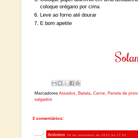
coloque orégano por cima
Leve ao forno até dourar
E bom apetite
Marcadores
Assados
,
Batata
,
Carne
,
Panela de pres
salgados
3 comentários:
Anônimo
19 de novembro de 2012 às 17:23