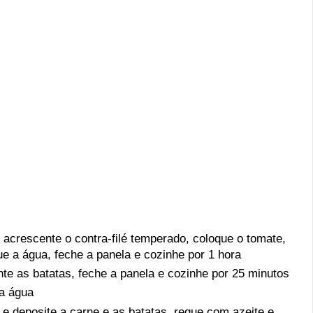
acrescente o contra-filé temperado, coloque o tomate,
e a água, feche a panela e cozinhe por 1 hora
nte as batatas, feche a panela e cozinhe por 25 minutos
 a água
e deposite a carne e as batatas, regue com azeite e