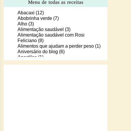
Menu de todas as receitas
Abacaxi
(12)
Abobrinha verde
(7)
Alho
(3)
Alimentação saudável
(3)
Alimentação saudável com Rosi
Feliciano
(8)
Alimentos que ajudam a perder peso
(1)
Aniversário do blog
(6)
Apostilas
(1)
Apostilas/livros digitais de receitas
(37)
Aprendendo a cozinhar com Murilo
(6)
Arroz
(107)
Arroz de Forno
(18)
Arroz doce
(13)
Assados
(80)
Atum
(30)
Aveia
(4)
Bala Baiana
(1)
Balinhas de gelatina
(1)
Banana
(16)
Batata
(109)
Batata doce
(2)