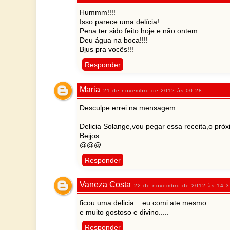
Hummm!!!!
Isso parece uma delícia!
Pena ter sido feito hoje e não ontem...
Deu água na boca!!!!
Bjus pra vocês!!!
Responder
Maria
21 de novembro de 2012 às 00:28
Desculpe errei na mensagem.
Delicia Solange,vou pegar essa receita,o pró
Beijos.
@@@
Responder
Vaneza Costa
22 de novembro de 2012 às 14:3
ficou uma delicia....eu comi ate mesmo....
e muito gostoso e divino.....
Responder