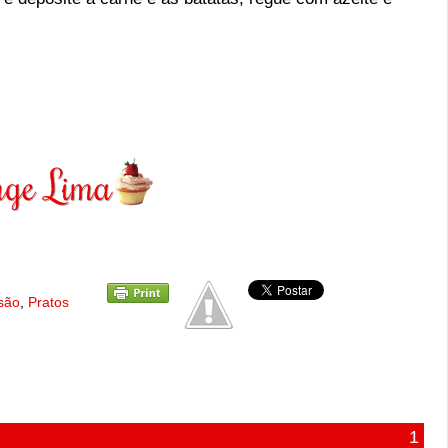
são
,
Pratos