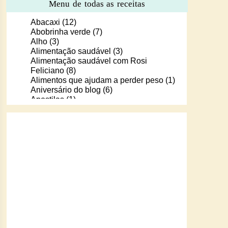
Menu de todas as receitas
Abacaxi
(12)
Abobrinha verde
(7)
Alho
(3)
Alimentação saudável
(3)
Alimentação saudável com Rosi
Feliciano
(8)
Alimentos que ajudam a perder peso
(1)
Aniversário do blog
(6)
Apostilas
(1)
Apostilas/livros digitais de receitas
(37)
Aprendendo a cozinhar com Murilo
(6)
Arroz
(107)
Arroz de Forno
(18)
Arroz doce
(13)
Assados
(80)
Atum
(30)
Aveia
(4)
Bala Baiana
(1)
Balinhas de gelatina
(1)
Banana
(16)
Batata
(109)
Batata doce
(2)