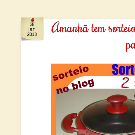
Amanhã tem sorteio
28
jan
2013
pa