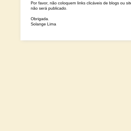
Por favor, não coloquem links clicáveis de blogs ou s
não será publicado.
Obrigada.
Solange Lima