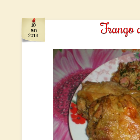
Frango 
10
jan
2013