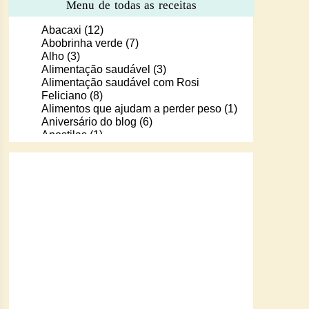
Menu de todas as receitas
Abacaxi
(12)
Abobrinha verde
(7)
Alho
(3)
Alimentação saudável
(3)
Alimentação saudável com Rosi
Feliciano
(8)
Alimentos que ajudam a perder peso
(1)
Aniversário do blog
(6)
Apostilas
(1)
Apostilas/livros digitais de receitas
(37)
Aprendendo a cozinhar com Murilo
(6)
Arroz
(107)
Arroz de Forno
(18)
Arroz doce
(13)
Assados
(80)
Atum
(30)
Aveia
(4)
Bala Baiana
(1)
Balinhas de gelatina
(1)
Banana
(16)
Batata
(109)
Batata doce
(2)