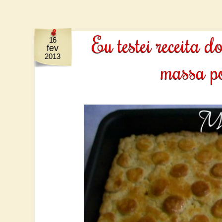
Eu testei receita
16
fev
2013
massa p