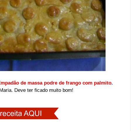
mpadão de massa podre de frango com palmito
.
 Maria. Deve ter ficado muito bom!