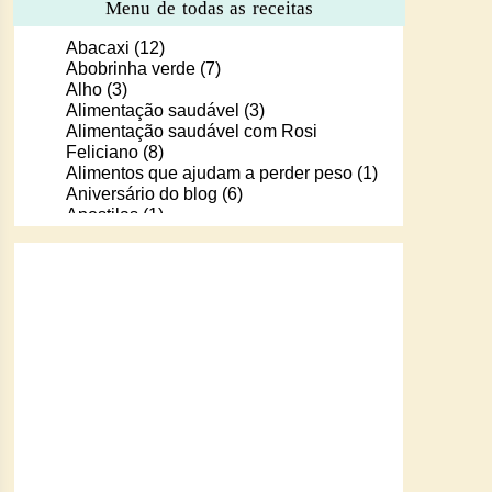
Menu de todas as receitas
Abacaxi
(12)
Abobrinha verde
(7)
Alho
(3)
Alimentação saudável
(3)
Alimentação saudável com Rosi
Feliciano
(8)
Alimentos que ajudam a perder peso
(1)
Aniversário do blog
(6)
Apostilas
(1)
Apostilas/livros digitais de receitas
(37)
Aprendendo a cozinhar com Murilo
(6)
Arroz
(107)
Arroz de Forno
(18)
Arroz doce
(13)
Assados
(80)
Atum
(30)
Aveia
(4)
Bala Baiana
(1)
Balinhas de gelatina
(1)
Banana
(16)
Batata
(109)
Batata doce
(2)