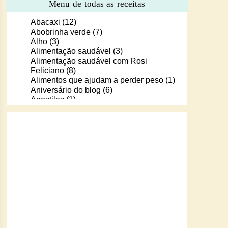
Menu de todas as receitas
Abacaxi
(12)
Abobrinha verde
(7)
Alho
(3)
Alimentação saudável
(3)
Alimentação saudável com Rosi
Feliciano
(8)
Alimentos que ajudam a perder peso
(1)
Aniversário do blog
(6)
Apostilas
(1)
Apostilas/livros digitais de receitas
(37)
Aprendendo a cozinhar com Murilo
(6)
Arroz
(107)
Arroz de Forno
(18)
Arroz doce
(13)
Assados
(80)
Atum
(30)
Aveia
(4)
Bala Baiana
(1)
Balinhas de gelatina
(1)
Banana
(16)
Batata
(109)
Batata doce
(2)