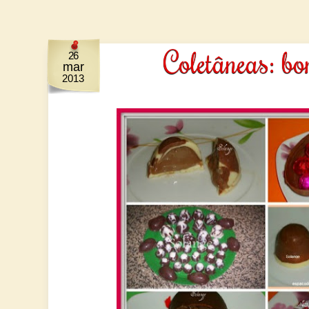
Coletâneas: bo
26
mar
2013