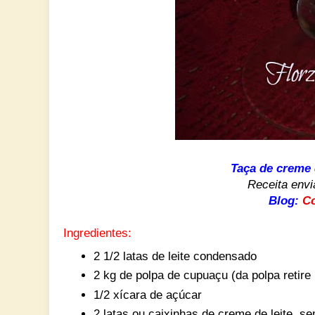
Taça de creme
Receita env
Blog:
Co
Ingredientes:
2 1/2 latas de leite condensado
2 kg de polpa de cupuaçu (da polpa retire 
1/2 xícara de açúcar
2 latas ou caixinhas de creme de leite, s