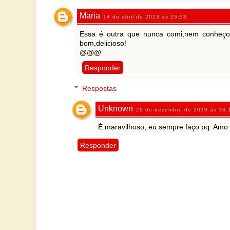
Maria
14 de abril de 2013 às 15:53
Essa é outra que nunca comi,nem conheço
bom,delicioso!
@@@
Responder
Respostas
Unknown
29 de dezembro de 2019 às 18:
É maravilhoso, eu sempre faço pq. Am
Responder