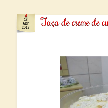
Taça de creme de c
13
abr
2013