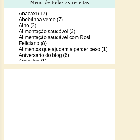
Menu de todas as receitas
Abacaxi
(12)
Abobrinha verde
(7)
Alho
(3)
Alimentação saudável
(3)
Alimentação saudável com Rosi
Feliciano
(8)
Alimentos que ajudam a perder peso
(1)
Aniversário do blog
(6)
Apostilas
(1)
Apostilas/livros digitais de receitas
(37)
Aprendendo a cozinhar com Murilo
(6)
Arroz
(107)
Arroz de Forno
(18)
Arroz doce
(13)
Assados
(80)
Atum
(30)
Aveia
(4)
Bala Baiana
(1)
Balinhas de gelatina
(1)
Banana
(16)
Batata
(109)
Batata doce
(2)