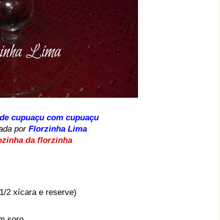
 de cupuaçu com cupuaçu
iada por
Florzinha Lima
zinha da florzinha
1/2 xícara e reserve)
em soro