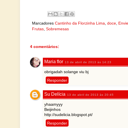
Marcadores
Cantinho da Florzinha Lima
,
doce
,
Envie
Frutas
,
Sobremesas
4 comentários:
Maria flor
13 de abril de 2013 às 14:23
obrigadah solange viu bj
Responder
Su Delícia
13 de abril de 2013 às 20:45
yhaamyyy
Beijinhos
http://sudelicia.blogspot.pt/
Responder