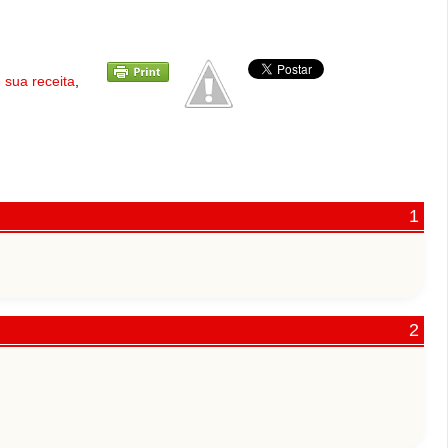
 sua receita
,