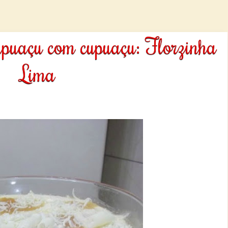
upuaçu com cupuaçu: Florzinha
Lima