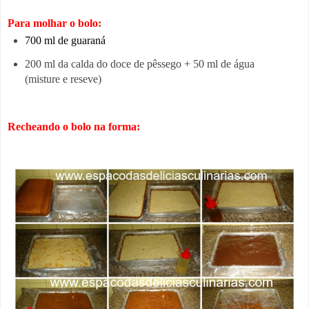
Para molhar o bolo:
700
ml de guaraná
200 ml da calda do doce de pêssego + 50 ml de água
(misture e reseve)
Recheando o bolo na forma: