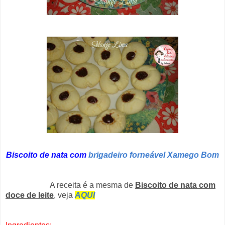
Biscoito de nata com
brigadeiro forneável Xamego Bom
A receita é a mesma de
Biscoito de nata com
doce de leite
, veja
AQUI