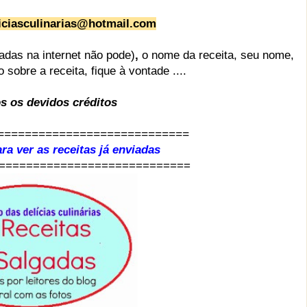
iciasculinarias@hotmail.com
as na internet não pode)
,
o nome da receita, seu nome,
sobre a receita, fique à vontade ....
s os devidos créditos
============================
ra ver as receitas já enviadas
============================