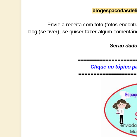
blogespacodasdel
Envie a receita com foto (fotos encontrad
blog (se tiver),
se quiser fazer algum comentário 
Serão dado
===================
Clique no tópico pa
=============
======