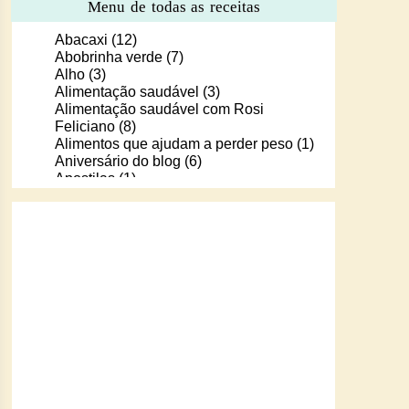
Menu de todas as receitas
Abacaxi
(12)
Abobrinha verde
(7)
Alho
(3)
Alimentação saudável
(3)
Alimentação saudável com Rosi
Feliciano
(8)
Alimentos que ajudam a perder peso
(1)
Aniversário do blog
(6)
Apostilas
(1)
Apostilas/livros digitais de receitas
(37)
Aprendendo a cozinhar com Murilo
(6)
Arroz
(107)
Arroz de Forno
(18)
Arroz doce
(13)
Assados
(80)
Atum
(30)
Aveia
(4)
Bala Baiana
(1)
Balinhas de gelatina
(1)
Banana
(16)
Batata
(109)
Batata doce
(2)