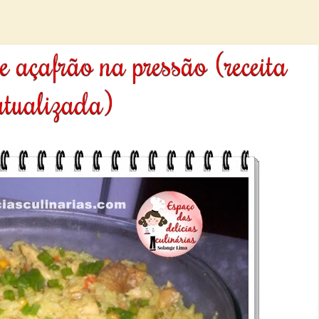
e açafrão na pressão (receita
atualizada)