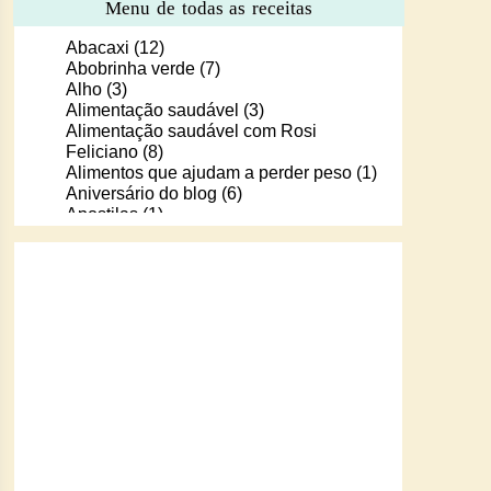
Menu de todas as receitas
Abacaxi
(12)
Abobrinha verde
(7)
Alho
(3)
Alimentação saudável
(3)
Alimentação saudável com Rosi
Feliciano
(8)
Alimentos que ajudam a perder peso
(1)
Aniversário do blog
(6)
Apostilas
(1)
Apostilas/livros digitais de receitas
(37)
Aprendendo a cozinhar com Murilo
(6)
Arroz
(107)
Arroz de Forno
(18)
Arroz doce
(13)
Assados
(80)
Atum
(30)
Aveia
(4)
Bala Baiana
(1)
Balinhas de gelatina
(1)
Banana
(16)
Batata
(109)
Batata doce
(2)