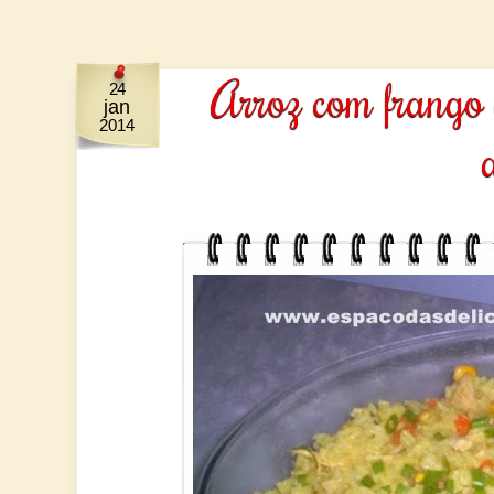
Arroz com frango 
24
jan
2014