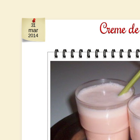
Creme de
31
mar
2014