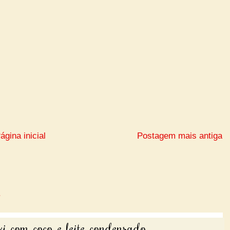
ágina inicial
Postagem mais antiga
i com coco e leite condensado