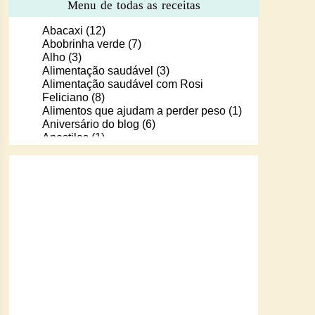
Menu de todas as receitas
Abacaxi
(12)
Abobrinha verde
(7)
Alho
(3)
Alimentação saudável
(3)
Alimentação saudável com Rosi
Feliciano
(8)
Alimentos que ajudam a perder peso
(1)
Aniversário do blog
(6)
Apostilas
(1)
Apostilas/livros digitais de receitas
(37)
Aprendendo a cozinhar com Murilo
(6)
Arroz
(107)
Arroz de Forno
(18)
Arroz doce
(13)
Assados
(80)
Atum
(30)
Aveia
(4)
Bala Baiana
(1)
Balinhas de gelatina
(1)
Banana
(16)
Batata
(109)
Batata doce
(2)