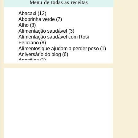
Menu de todas as receitas
Abacaxi
(12)
Abobrinha verde
(7)
Alho
(3)
Alimentação saudável
(3)
Alimentação saudável com Rosi
Feliciano
(8)
Alimentos que ajudam a perder peso
(1)
Aniversário do blog
(6)
Apostilas
(1)
Apostilas/livros digitais de receitas
(37)
Aprendendo a cozinhar com Murilo
(6)
Arroz
(107)
Arroz de Forno
(18)
Arroz doce
(13)
Assados
(80)
Atum
(30)
Aveia
(4)
Bala Baiana
(1)
Balinhas de gelatina
(1)
Banana
(16)
Batata
(109)
Batata doce
(2)