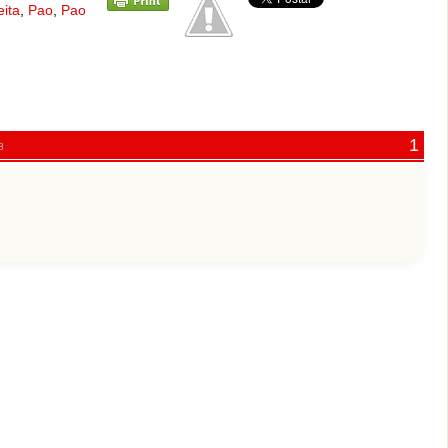
eita
,
Pao
,
Pao
8