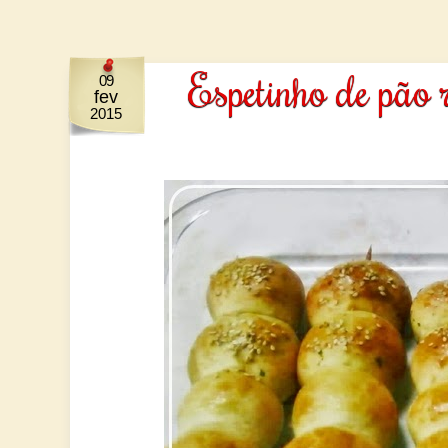
Espetinho de pão 
09
fev
2015