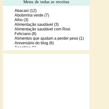
Menu de todas as receitas
Abacaxi
(12)
Abobrinha verde
(7)
Alho
(3)
Alimentação saudável
(3)
Alimentação saudável com Rosi
Feliciano
(8)
Alimentos que ajudam a perder peso
(1)
Aniversário do blog
(6)
Apostilas
(1)
Apostilas/livros digitais de receitas
(37)
Aprendendo a cozinhar com Murilo
(6)
Arroz
(107)
Arroz de Forno
(18)
Arroz doce
(13)
Assados
(80)
Atum
(30)
Aveia
(4)
Bala Baiana
(1)
Balinhas de gelatina
(1)
Banana
(16)
Batata
(109)
Batata doce
(2)