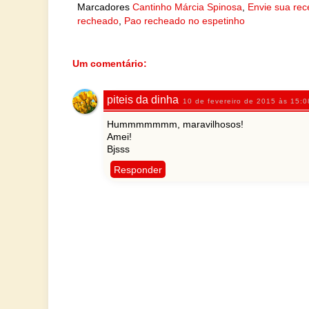
Marcadores
Cantinho Márcia Spinosa
,
Envie sua rec
recheado
,
Pao recheado no espetinho
Um comentário:
piteis da dinha
10 de fevereiro de 2015 às 15:0
Hummmmmmm, maravilhosos!
Amei!
Bjsss
Responder