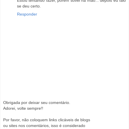
Estou tentando fazer, porém sovei na mão... depois eu falo
se deu certo.
Responder
Obrigada por deixar seu comentário.
Adorei, volte sempre!!
Por favor, não coloquem links clicáveis de blogs
ou sites nos comentários, isso é considerado