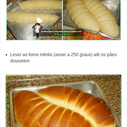
Levei ao forno médio (assei a 250 graus) até os pães
dourarem