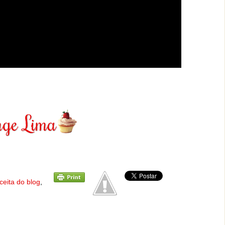
eceita do blog
,