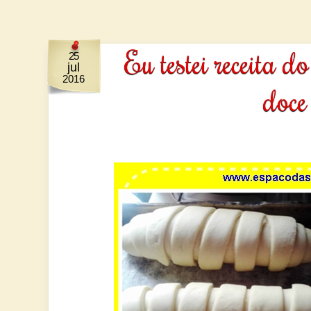
Eu testei receita 
25
jul
2016
doce