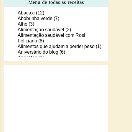
Menu de todas as receitas
Abacaxi
(12)
Abobrinha verde
(7)
Alho
(3)
Alimentação saudável
(3)
Alimentação saudável com Rosi
Feliciano
(8)
Alimentos que ajudam a perder peso
(1)
Aniversário do blog
(6)
Apostilas
(1)
Apostilas/livros digitais de receitas
(37)
Aprendendo a cozinhar com Murilo
(6)
Arroz
(107)
Arroz de Forno
(18)
Arroz doce
(13)
Assados
(80)
Atum
(30)
Aveia
(4)
Bala Baiana
(1)
Balinhas de gelatina
(1)
Banana
(16)
Batata
(109)
Batata doce
(2)