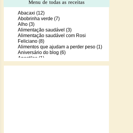
Menu de todas as receitas
Abacaxi
(12)
Abobrinha verde
(7)
Alho
(3)
Alimentação saudável
(3)
Alimentação saudável com Rosi
Feliciano
(8)
Alimentos que ajudam a perder peso
(1)
Aniversário do blog
(6)
Apostilas
(1)
Apostilas/livros digitais de receitas
(37)
Aprendendo a cozinhar com Murilo
(6)
Arroz
(107)
Arroz de Forno
(18)
Arroz doce
(13)
Assados
(80)
Atum
(30)
Aveia
(4)
Bala Baiana
(1)
Balinhas de gelatina
(1)
Banana
(16)
Batata
(109)
Batata doce
(2)