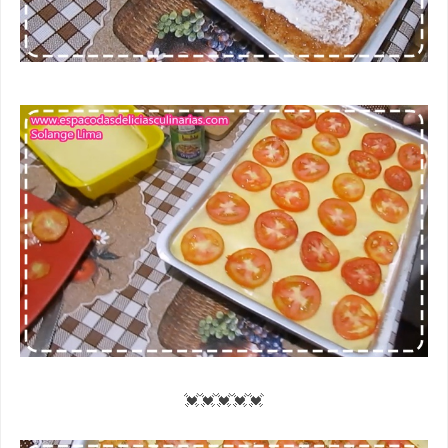
💓💓💓💓💓