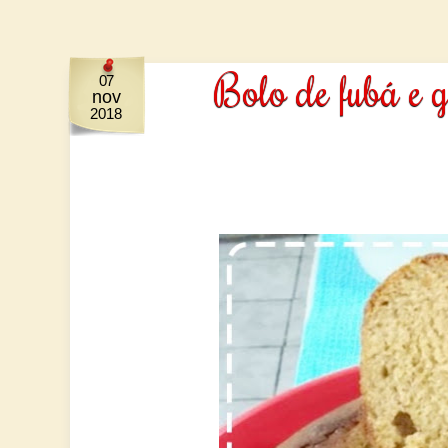
Bolo de fubá e
07
nov
2018