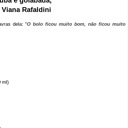
fubá e goiabada,
 Viana Rafaldini
avras dela: "
O bolo ficou muito bom, não ficou muito
 ml)