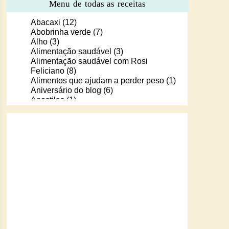
Menu de todas as receitas
Abacaxi
(12)
Abobrinha verde
(7)
Alho
(3)
Alimentação saudável
(3)
Alimentação saudável com Rosi
Feliciano
(8)
Alimentos que ajudam a perder peso
(1)
Aniversário do blog
(6)
Apostilas
(1)
Apostilas/livros digitais de receitas
(37)
Aprendendo a cozinhar com Murilo
(6)
Arroz
(107)
Arroz de Forno
(18)
Arroz doce
(13)
Assados
(80)
Atum
(30)
Aveia
(4)
Bala Baiana
(1)
Balinhas de gelatina
(1)
Banana
(16)
Batata
(109)
Batata doce
(2)