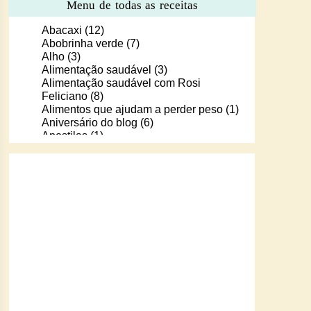
Menu de todas as receitas
Abacaxi
(12)
Abobrinha verde
(7)
Alho
(3)
Alimentação saudável
(3)
Alimentação saudável com Rosi
Feliciano
(8)
Alimentos que ajudam a perder peso
(1)
Aniversário do blog
(6)
Apostilas
(1)
Apostilas/livros digitais de receitas
(37)
Aprendendo a cozinhar com Murilo
(6)
Arroz
(107)
Arroz de Forno
(18)
Arroz doce
(13)
Assados
(80)
Atum
(30)
Aveia
(4)
Bala Baiana
(1)
Balinhas de gelatina
(1)
Banana
(16)
Batata
(109)
Batata doce
(2)