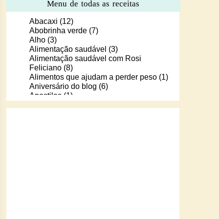
Menu de todas as receitas
Abacaxi
(12)
Abobrinha verde
(7)
Alho
(3)
Alimentação saudável
(3)
Alimentação saudável com Rosi
Feliciano
(8)
Alimentos que ajudam a perder peso
(1)
Aniversário do blog
(6)
Apostilas
(1)
Apostilas/livros digitais de receitas
(37)
Aprendendo a cozinhar com Murilo
(6)
Arroz
(107)
Arroz de Forno
(18)
Arroz doce
(13)
Assados
(80)
Atum
(30)
Aveia
(4)
Bala Baiana
(1)
Balinhas de gelatina
(1)
Banana
(16)
Batata
(109)
Batata doce
(2)