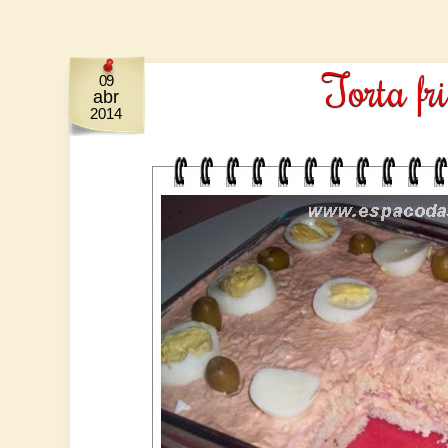
Torta fr
09
abr
2014