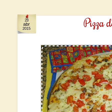
Pizza d
23
abr
2015