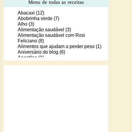
Menu de todas as receitas
Abacaxi
(12)
Abobrinha verde
(7)
Alho
(3)
Alimentação saudável
(3)
Alimentação saudável com Rosi
Feliciano
(8)
Alimentos que ajudam a perder peso
(1)
Aniversário do blog
(6)
Apostilas
(1)
Apostilas/livros digitais de receitas
(37)
Aprendendo a cozinhar com Murilo
(6)
Arroz
(107)
Arroz de Forno
(18)
Arroz doce
(13)
Assados
(80)
Atum
(30)
Aveia
(4)
Bala Baiana
(1)
Balinhas de gelatina
(1)
Banana
(16)
Batata
(109)
Batata doce
(2)