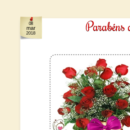
Parabéns a
08
mar
2018