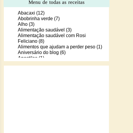
Menu de todas as receitas
Abacaxi
(12)
Abobrinha verde
(7)
Alho
(3)
Alimentação saudável
(3)
Alimentação saudável com Rosi
Feliciano
(8)
Alimentos que ajudam a perder peso
(1)
Aniversário do blog
(6)
Apostilas
(1)
Apostilas/livros digitais de receitas
(37)
Aprendendo a cozinhar com Murilo
(6)
Arroz
(107)
Arroz de Forno
(18)
Arroz doce
(13)
Assados
(80)
Atum
(30)
Aveia
(4)
Bala Baiana
(1)
Balinhas de gelatina
(1)
Banana
(16)
Batata
(109)
Batata doce
(2)