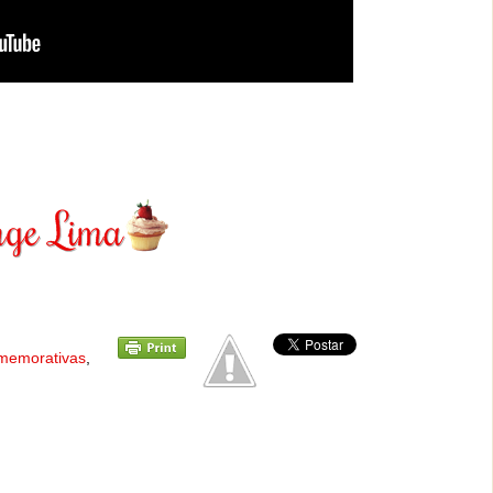
memorativas
,