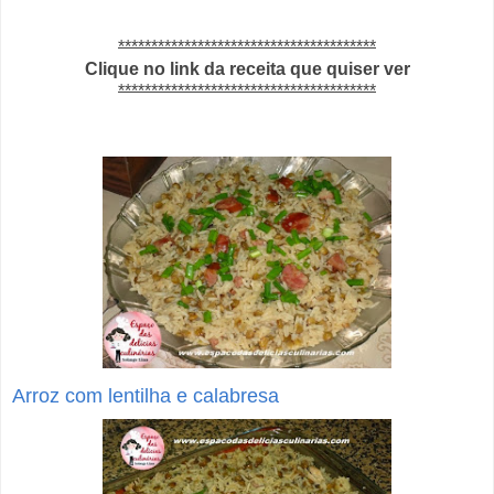
***************************************
Clique no link da receita que quiser ver
***************************************
Arroz com lentilha e calabresa