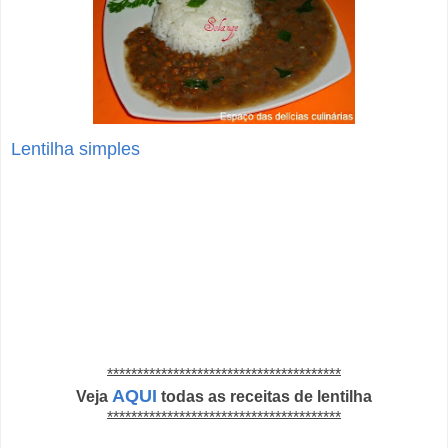
Lentilha simples
***************************************
AQUI
Veja
todas as receitas de lentilha
***************************************