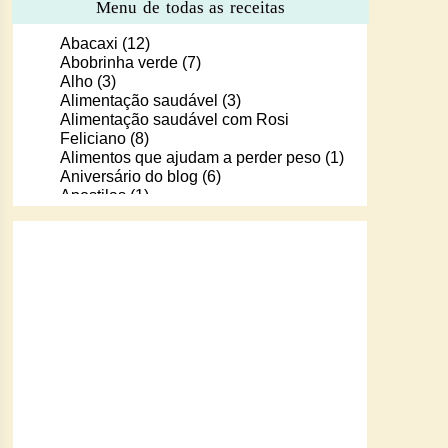
Menu de todas as receitas
Abacaxi
(12)
Abobrinha verde
(7)
Alho
(3)
Alimentação saudável
(3)
Alimentação saudável com Rosi
Feliciano
(8)
Alimentos que ajudam a perder peso
(1)
Aniversário do blog
(6)
Apostilas
(1)
Apostilas/livros digitais de receitas
(37)
Aprendendo a cozinhar com Murilo
(6)
Arroz
(107)
Arroz de Forno
(18)
Arroz doce
(13)
Assados
(80)
Atum
(30)
Aveia
(4)
Bala Baiana
(1)
Balinhas de gelatina
(1)
Banana
(16)
Batata
(109)
Batata doce
(2)