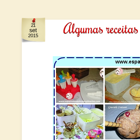
Algumas receitas 
21
set
2015