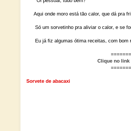
Oi pessoal, tudo bem?
Aqui onde moro está tão calor, que dá pra fr
Só um sorvetinho pra aliviar o calor, e se for
Eu já fiz algumas ótima receitas, com bom re
======
Clique no link
======
Sorvete de abacaxi