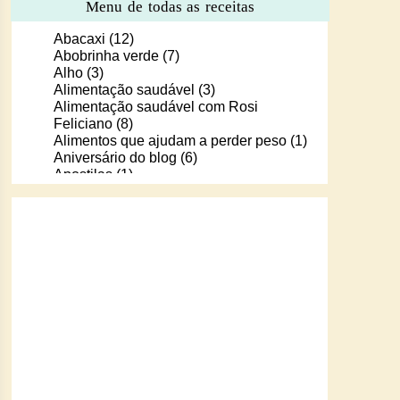
Menu de todas as receitas
Abacaxi
(12)
Abobrinha verde
(7)
Alho
(3)
Alimentação saudável
(3)
Alimentação saudável com Rosi
Feliciano
(8)
Alimentos que ajudam a perder peso
(1)
Aniversário do blog
(6)
Apostilas
(1)
Apostilas/livros digitais de receitas
(37)
Aprendendo a cozinhar com Murilo
(6)
Arroz
(107)
Arroz de Forno
(18)
Arroz doce
(13)
Assados
(80)
Atum
(30)
Aveia
(4)
Bala Baiana
(1)
Balinhas de gelatina
(1)
Banana
(16)
Batata
(109)
Batata doce
(2)