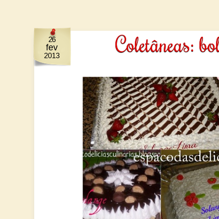
Coletâneas: bo
26
fev
2013