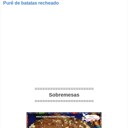
Purê de batatas recheado
=======================
Sobremesas
=======================