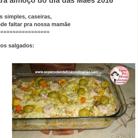
ara almoço do dia das Mães 2016
s simples, caseiras,
de faltar pra nossa mamãe
=================
tos salgados: