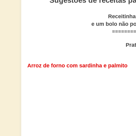
Sugestões de receitas p
Receitinha
e um bolo não po
=======
Pra
Arroz de forno com sardinha e palmito