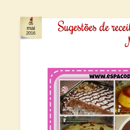
Sugestões de rec
05
mai
2016