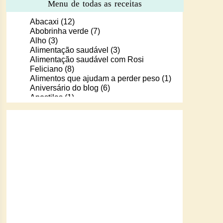
Menu de todas as receitas
Abacaxi
(12)
Abobrinha verde
(7)
Alho
(3)
Alimentação saudável
(3)
Alimentação saudável com Rosi
Feliciano
(8)
Alimentos que ajudam a perder peso
(1)
Aniversário do blog
(6)
Apostilas
(1)
Apostilas/livros digitais de receitas
(37)
Aprendendo a cozinhar com Murilo
(6)
Arroz
(107)
Arroz de Forno
(18)
Arroz doce
(13)
Assados
(80)
Atum
(30)
Aveia
(4)
Bala Baiana
(1)
Balinhas de gelatina
(1)
Banana
(16)
Batata
(109)
Batata doce
(2)