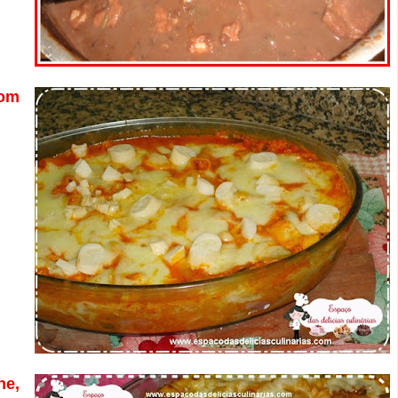
com
e,